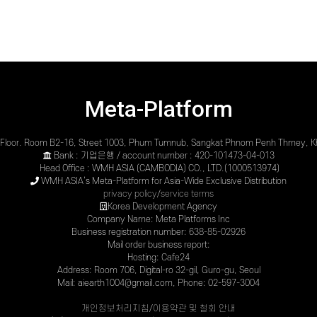
Meta-Platform
th Floor. Room B2-16, Street 1003, Phum Tumnub, Sangkat Phnom Penh Thmey,
Bank : 기업은행 / account number : 420-101473-04-013
Head Office : WMH ASIA (CAMBODIA) CO., LTD.(1000513974)
WMH ASIA’s Meta-Platform for Asia-Wide Exclusive Distribution
privacy policy
/
service terms
Korea Development Agency
Company Name: Meta Platforms Inc
Business registration number: 638-85-02926
Mail order business report:
Hosting: Cafe24
Address: Room 706, Digital-ro 32-gil, Guro-gu, Seoul
Mail: aiearth1004@gmail.com, Phone: 02-597-3004
개인정보처리지침
/
이용약관 및 철회 안내