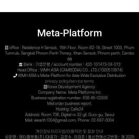
Meta-Platform
office : Residence H Sensok, 16th Floor. Room B2-16, Street 1003, Phum
Tumnub, Sangkat Phnom Penh Thmey, Khan Sensok, Phnom penh, Cambo
dia
Bank : 기업은행 / account number : 420-101473-04-013
Head Office : WMH ASIA (CAMBODIA) CO., LTD.(1000513974)
WMH ASIA’s Meta-Platform for Asia-Wide Exclusive Distribution
privacy policy
/
service terms
Korea Development Agency
Company Name: Meta Platforms Inc
Business registration number: 638-85-02926
Mail order business report:
Hosting: Cafe24
Address: Room 706, Digital-ro 32-gil, Guro-gu, Seoul
Mail: aiearth1004@gmail.com, Phone: 02-597-3004
개인정보처리지침
/
이용약관 및 철회 안내
상호명 : 메타플렛폼(주) |대표자 : 김문수, 이정춘 | 통신판매신고번호 : 제 2025